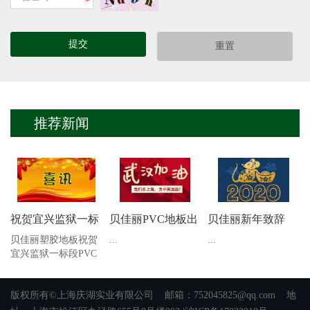
*
推荐新闻
祝贺宜兴监狱一标
贝佳丽PVC地板出
贝佳丽新年致辞
段PVC地板工程顺
发，为中国加油！
贝佳丽塑胶地板祝贺
...
...
宜兴监狱一标段PVC
利完工！
地板工程顺利完
工！...
版权所有©上海庆湖实业有限公司 邮箱：
752045825@qq.com
地